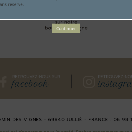
sans réserve.
Achetez en toute confiance
sur notre
boutique en ligne
Continuer
RETROUVEZ-NOUS SUR
RETROUVEZ-NO
facebook
instagr
MIN DES VIGNES - 69840 JULLIÉ - FRANCE . 06 98 
lcool est dangereux pour la santé. Sachez consommer avec