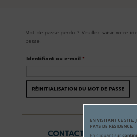
Mot de passe perdu ? Veuillez saisir votre id
passe.
Obligatoire
Identifiant ou e-mail
*
RÉINITIALISATION DU MOT DE PASSE
EN VISITANT CE SITE
PAYS DE RÉSIDENCE.
CONTACTEZ-NOUS
En cliquant sur
contin