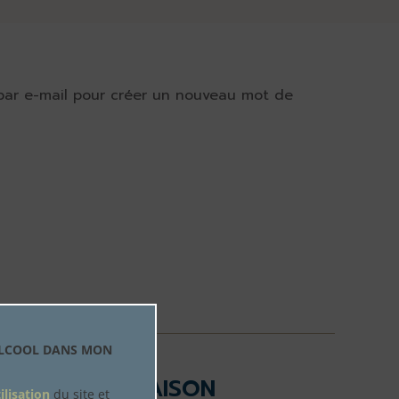
n par e-mail pour créer un nouveau mot de
'ALCOOL DANS MON
LIVRAISON
ilisation
du site et