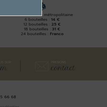
Livraison France métropolitaine
6 bouteilles :
14 €
12 bouteilles :
25 €
18 bouteilles :
31 €
24 bouteilles :
Franco
US SUR
PRENONS
am
contact
15 66 68
 modération