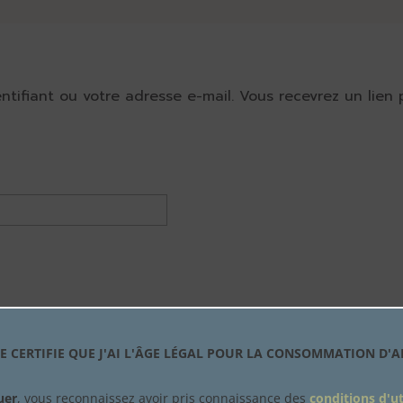
entifiant ou votre adresse e-mail. Vous recevrez un lie
, JE CERTIFIE QUE J'AI L'ÂGE LÉGAL POUR LA CONSOMMATION D
PAIEMENT SÉCURISÉ
uer
, vous reconnaissez avoir pris connaissance des
conditions d'ut